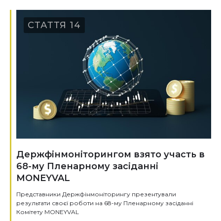
СТАТТЯ 14
Держфінмоніторингом взято участь в
68-му Пленарному засіданні
MONEYVAL
Представники Держфінмоніторингу презентували
результати своєї роботи на 68-му Пленарному засіданні
Комітету MONEYVAL