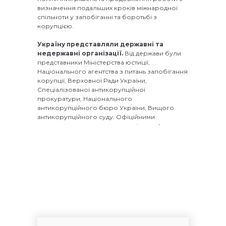
визначення подальших кроків міжнародної
спільноти у запобіганні та боротьбі з
корупцією.
Україну представляли державні та
недержавні організації.
Від держави були
представники Міністерства юстиції,
Національного агентства з питань запобігання
корупції, Верховної Ради України,
Спеціалізованої антикорупційної
прокуратури, Національного
антикорупційного бюро України, Вищого
антикорупційного суду. Офіційними
представниками громадськості стали Інститут
законодавчих ідей та Transparency International
Ukraine.
Від Інституту законодавчих ідей
були голова організації Тетяна Хутор та
керівник напрямку моніторингу
імплементації Україною міжнародних
зобов’язань в організації Тарас Рябченко.