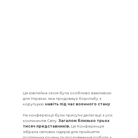
Ця ювілейна сесія була особливо важливою
для України, яка продовжує боротьбу з
корупцією
навіть під час воєнного стану
.
На конференції були присутні делегації з усіх
континентів Світу.
Загалом близько трьох
тисяч представників.
Ця Конференція
зібрала світових лідерів для прийняття
політичних рішень та продовження роботи з