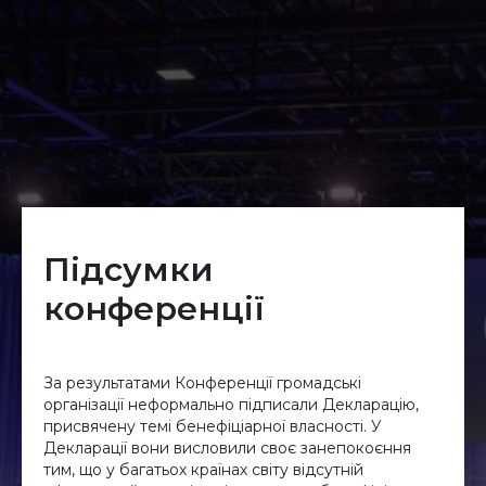
Підсумки
конференції
За результатами Конференції громадські
організації неформально підписали Декларацію,
присвячену темі бенефіціарної власності. У
Декларації вони висловили своє занепокоєння
тим, що у багатьох країнах світу відсутній