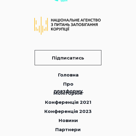
Підписатись
Головна
Головна
Про
Про
платформу
платформу
Моніторинг
Моніторинг
Конференція 2021
Конференція 2021
Конференція 2023
Конференція 2023
Новини
Новини
Партнери
Партнери