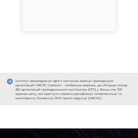
Інститут законодавчих ідей є частиною коаліції громадських
організацій UNCAC Coalition - глобальна мережа, що об'єднує понад
350 організацій громадянського суспільства (ОГС) у більш ніж 100
країнах світу, які прагнуть сприяти ратифікації, імплементації та
моніторингу Конвенції ООН проти корупції (UNCAC).