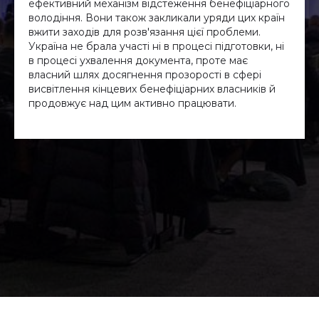
ефективний механізм відстеження бенефіціарного
володіння. Вони також закликали уряди цих країн
вжити заходів для розв'язання цієї проблеми.
Україна не брала участі ні в процесі підготовки, ні
в процесі ухвалення документа, проте має
власний шлях досягнення прозорості в сфері
висвітлення кінцевих бенефіціарних власників й
продовжує над цим активно працювати.