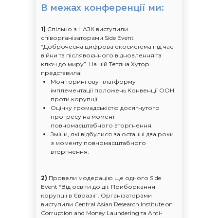
В межах конференції ми:
1)
Спільно з НАЗК виступили
співорганізаторами Side Event
“Доброчесна цифрова екосистема під час
війни та післявоєнного відновлення та
ключ до миру”. На ній Тетяна Хутор
представила:
Моніторингову платформу
імплементації положень Конвенції ООН
проти корупції.
Оцінку громадськістю досягнутого
прогресу на момент
повномасштабного вторгнення.
Зміни, які відбулися за останні два роки
з моменту повномасштабного
вторгнення.
2)
Провели модерацію ще одного Side
Event “Від освіти до дії: Приборкання
корупції в Євразії”. Організаторами
виступили Central Asian Research Institute on
Corruption and Money Laundering та Anti-